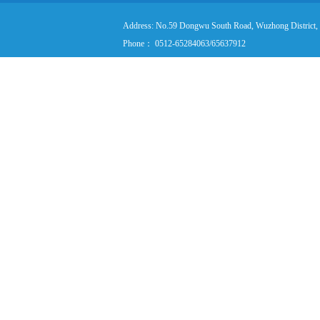
Address: No.59 Dongwu South Road, Wuzhong District,
Phone： 0512-65284063/65637912